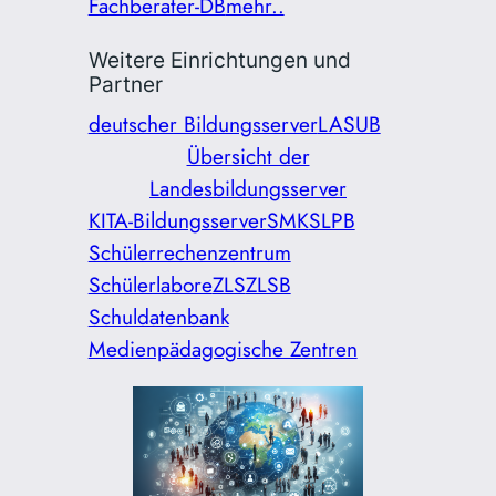
Fachberater-DB
mehr..
Weitere Einrichtungen und
Partner
deutscher Bildungsserver
LASUB
Übersicht der
Landesbildungsserver
KITA-Bildungsserver
SMK
SLPB
Schülerrechenzentrum
Schülerlabore
ZLS
ZLSB
Schuldatenbank
Medienpädagogische Zentren