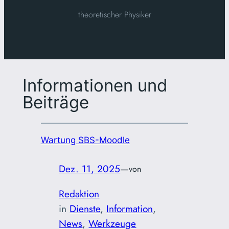
theoretischer Physiker
Informationen und
Beiträge
Wartung SBS-Moodle
Dez. 11, 2025
—
von
Redaktion
in
Dienste
, 
Information
, 
News
, 
Werkzeuge